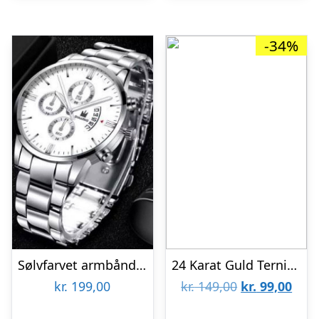
-34%
Sølvfarvet armbåndsur
24 Karat Guld Terninger
Den
Den
kr.
199,00
kr.
149,00
kr.
99,00
oprindelige
aktu