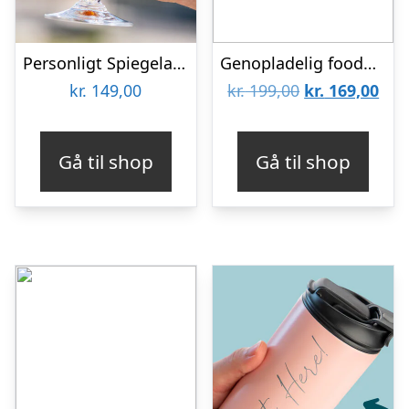
Personligt Spiegelau Ølglas med Gravering – Bogstav & Navn
Genopladelig foodprocessor
Den
De
kr.
149,00
kr.
199,00
kr.
169,00
oprindelige
aktu
pris
pris
Gå til shop
Gå til shop
var:
er:
kr. 199,00.
kr. 