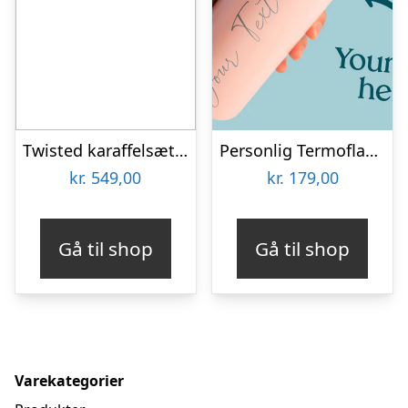
Twisted karaffelsæt med to glas
Personlig Termoflaske med Sugrør & Tekst – 600 ml
kr.
549,00
kr.
179,00
Gå til shop
Gå til shop
Varekategorier