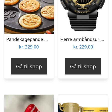
Pandekagepande med smiley ansigter
Herre armbåndsur – Inka luxury sport
kr.
329,00
kr.
229,00
Gå til shop
Gå til shop