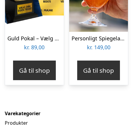
Guld Pokal – Vælg Din Egen Tekst
Personligt Spiegelau Ølglas med Gravering – Bogstav & Navn
kr.
89,00
kr.
149,00
Gå til shop
Gå til shop
Varekategorier
Produkter