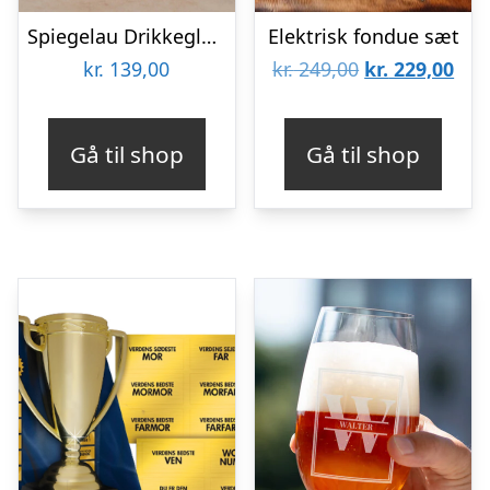
Spiegelau Drikkeglas med Gravering – Egen Tekst
Elektrisk fondue sæt
Den
De
kr.
139,00
kr.
249,00
kr.
229,00
oprindelige
aktu
pris
pris
Gå til shop
Gå til shop
var:
er:
kr. 249,00.
kr. 