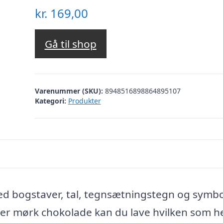
kr.
169,00
Gå til shop
Varenummer (SKU):
8948516898864895107
Kategori:
Produkter
ed bogstaver, tal, tegnsætningstegn og symbo
er mørk chokolade kan du lave hvilken som he