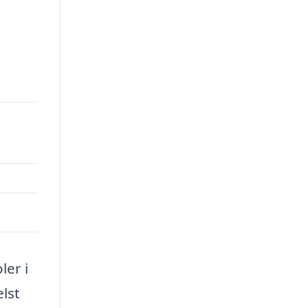
ler i
lst