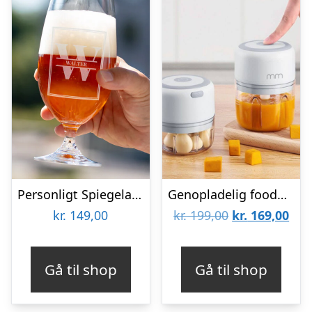
Personligt Spiegelau Ølglas med Gravering – Bogstav & Navn
Genopladelig foodprocessor
Den
De
kr.
149,00
kr.
199,00
kr.
169,00
oprindelige
aktu
pris
pris
Gå til shop
Gå til shop
var:
er:
kr. 199,00.
kr. 