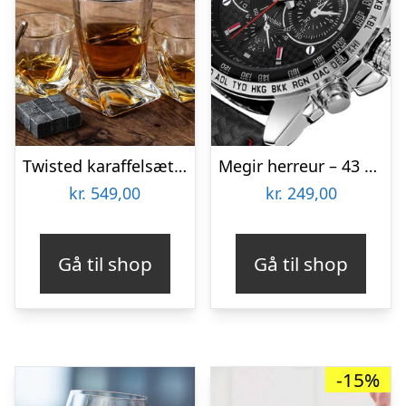
Twisted karaffelsæt med to glas
Megir herreur – 43 mm
kr.
549,00
kr.
249,00
Gå til shop
Gå til shop
-15%