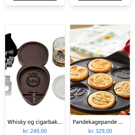
kr. 349,00.
kr. 199,00.
Whisky og cigarbakke – Coaster til whiskyglas
Pandekagepande med smiley ansigter
kr.
249,00
kr.
329,00