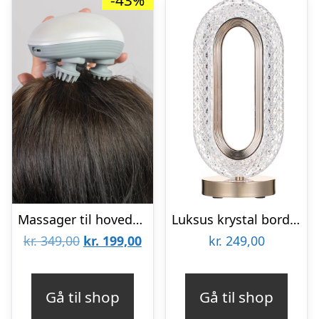
-43%
Massager til hovedbund, nakke og skuldre
Luksus krystal bordlampe
Den
Den
kr.
349,00
kr.
199,00
kr.
249,00
oprindelige
aktuelle
pris
pris
Gå til shop
Gå til shop
var:
er: