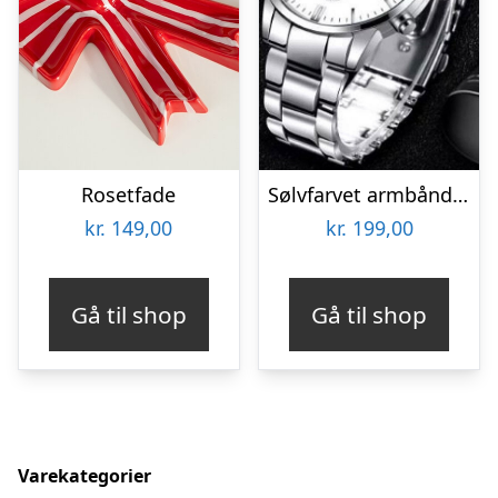
Rosetfade
Sølvfarvet armbåndsur
kr.
149,00
kr.
199,00
Gå til shop
Gå til shop
Varekategorier