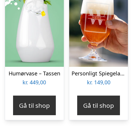
Humørvase – Tassen
Personligt Spiegelau Ølglas med Gravering – Bogstav & Navn
kr.
449,00
kr.
149,00
Gå til shop
Gå til shop