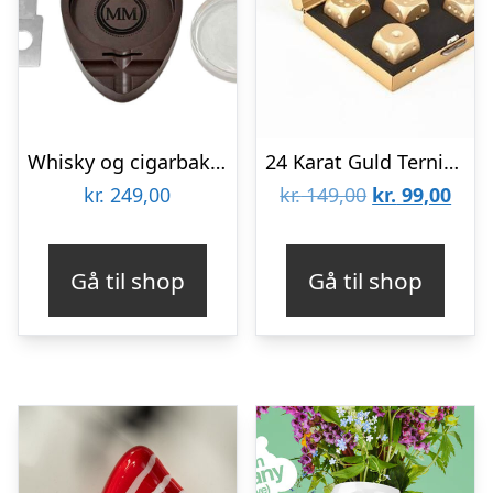
Whisky og cigarbakke – Coaster til whiskyglas
24 Karat Guld Terninger
Den
Den
kr.
249,00
kr.
149,00
kr.
99,00
oprindelige
aktu
pris
pris
Gå til shop
Gå til shop
var:
er:
kr. 149,00.
kr. 9