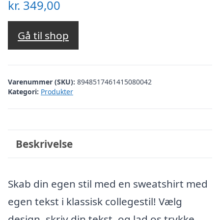
kr.
349,00
Gå til shop
Varenummer (SKU):
8948517461415080042
Kategori:
Produkter
Beskrivelse
Skab din egen stil med en sweatshirt med
egen tekst i klassisk collegestil! Vælg
design, skriv din tekst, og lad os trykke