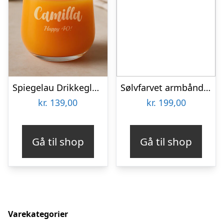
Spiegelau Drikkeglas med Gravering – Egen Tekst
Sølvfarvet armbåndsur
kr.
139,00
kr.
199,00
Gå til shop
Gå til shop
Varekategorier