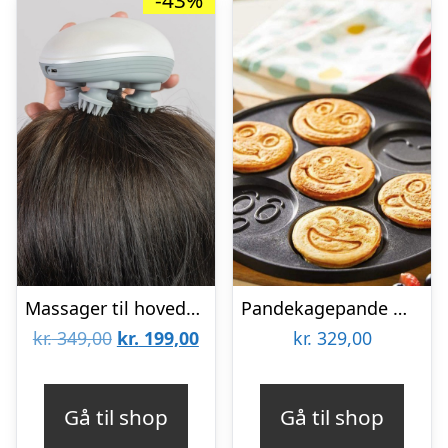
-43%
Massager til hovedbund, nakke og skuldre
Pandekagepande med smiley ansigter
Den
Den
kr.
349,00
kr.
199,00
kr.
329,00
oprindelige
aktuelle
pris
pris
Gå til shop
Gå til shop
var:
er: