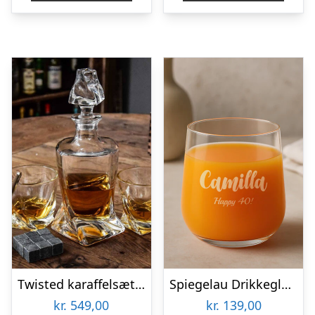
kr. 119,00.
kr. 49,00.
kr. 249,00.
kr. 
Twisted karaffelsæt med to glas
Spiegelau Drikkeglas med Gravering – Egen Tekst
kr.
549,00
kr.
139,00