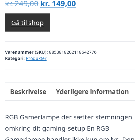
Den
Den
kr.
249,00
kr.
149,00
oprindelige
aktuelle
pris
pris
Gå til shop
var:
er:
kr. 249,00.
kr. 149,00.
Varenummer (SKU):
8853818202118642776
Kategori:
Produkter
Beskrivelse
Yderligere information
RGB Gamerlampe der sætter stemningen
omkring dit gaming-setup En RGB
Gamerlampe handler ikke kun om lys. Den