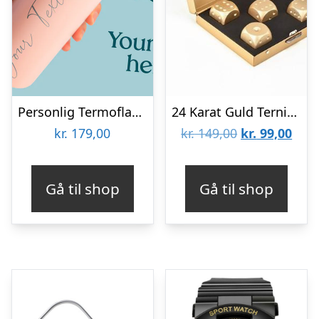
Personlig Termoflaske med Sugrør & Tekst – 600 ml
24 Karat Guld Terninger
Den
Den
kr.
179,00
kr.
149,00
kr.
99,00
oprindelige
aktu
pris
pris
Gå til shop
Gå til shop
var:
er:
kr. 149,00.
kr. 9