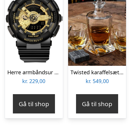
Herre armbåndsur – Inka luxury sport
Twisted karaffelsæt med to glas
kr.
229,00
kr.
549,00
Gå til shop
Gå til shop