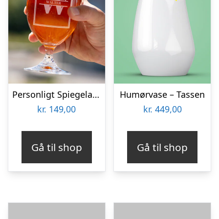
Personligt Spiegelau Ølglas med Gravering – Bogstav & Navn
Humørvase – Tassen
kr.
149,00
kr.
449,00
Gå til shop
Gå til shop