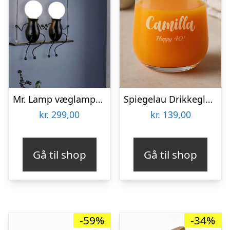
Mr. Lamp væglampe – to på en gynge
Spiegelau Drikkeglas med Gravering – Egen Tekst
kr.
299,00
kr.
139,00
Gå til shop
Gå til shop
-59%
-34%