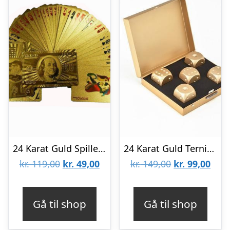
24 Karat Guld Spillekort
24 Karat Guld Terninger
Den
Den
Den
Den
kr.
119,00
kr.
49,00
kr.
149,00
kr.
99,00
oprindelige
aktuelle
oprindelige
aktu
pris
pris
pris
pris
Gå til shop
Gå til shop
var:
er:
var:
er:
kr. 119,00.
kr. 49,00.
kr. 149,00.
kr. 9