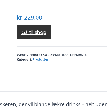
kr.
229,00
Gå til shop
Varenummer (SKU):
8948516994156480818
Kategori:
Produkter
lskeren, der vil blande lækre drinks – helt ude