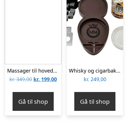
Massager til hovedbund, nakke og skuldre
Whisky og cigarbakke – Coaster til whiskyglas
Den
Den
kr.
349,00
kr.
199,00
kr.
249,00
oprindelige
aktuelle
pris
pris
Gå til shop
Gå til shop
var:
er:
kr. 349,00.
kr. 199,00.