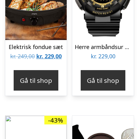
Elektrisk fondue sæt
Herre armbåndsur – Inka luxury sport
Den
Den
kr.
249,00
kr.
229,00
kr.
229,00
oprindelige
aktuelle
pris
pris
Gå til shop
Gå til shop
var:
er:
kr. 249,00.
kr. 229,00.
-43%